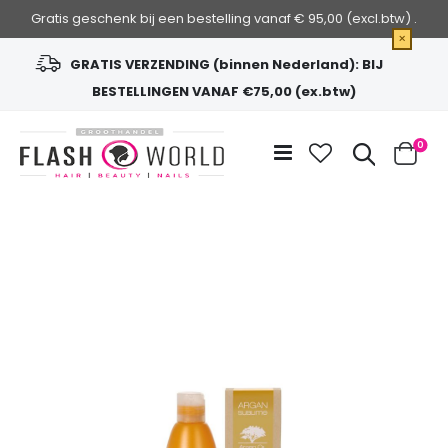
Gratis geschenk bij een bestelling vanaf € 95,00 (excl.btw) .
×
GRATIS VERZENDING (binnen Nederland): BIJ
BESTELLINGEN VANAF €75,00 (ex.btw)
Ga
naar
Zoek
0
de
Cart
inhoud
Ga
naar
het
einde
van
de
afbeeldingen-
gallerij