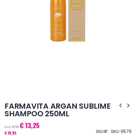
Ga
naar
FARMAVITA ARGAN SUBLIME
het
SHAMPOO 250ML
begin
van
€ 13,25
de
afbeeldingen-
SKU
SKU-9579
€ 10,95
gallerij