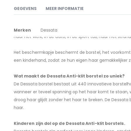
naar
het
GEGEVENS
MEER INFORMATIE
begin
van
de
Meer
De Dessata mini is 30% kleiner dan de Dessata original.
afbeeldingen-
Merken
Dessata
gallerij
informatie
naar het werk, in de auto, in de sport tas, naar het stran
Het beschermkapje beschermt de borstel, het voorkomt dat
een kinderhand, zodat ze hun eigen haar gemakkelijker z
Wat maakt de Dessata Anti-klit borstel zo uniek?
De Dessata borstel bestaat uit 440 innovatieve borstelha
wanneer er teveel spanning op het haar komt te staan, 
droog haar glijdt zonder het haar te breken. De Dessata bor
haar.
Kinderen zijn dol op de Dessata Anti-klit borstels.