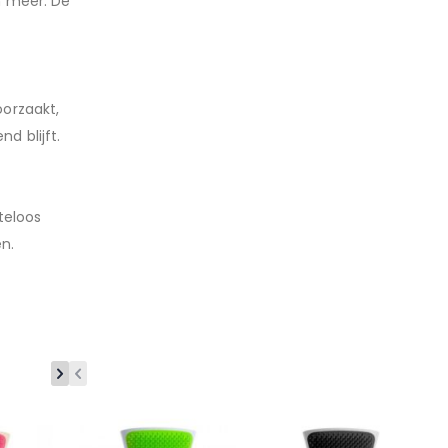
n meer. De
oorzaakt,
d blijft.
teloos
n.