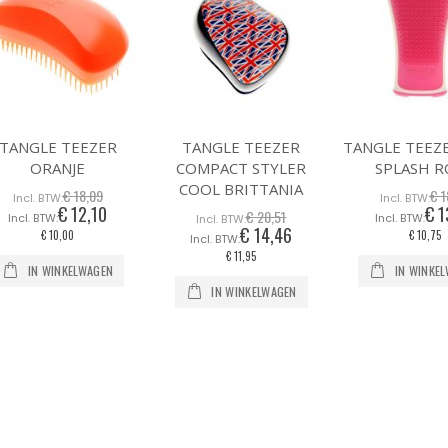
TANGLE TEEZER
TANGLE TEEZER
TANGLE TEEZ
ORANJE
COMPACT STYLER
SPLASH R
COOL BRITTANIA
€ 18,09
€ 1
€ 12,10
€ 1
Speciale
Spe
€ 20,51
prijs
prij
€ 14,46
Speciale
€ 10,00
€ 10,75
prijs
€ 11,95
IN WINKELWAGEN
IN WINKE
IN WINKELWAGEN