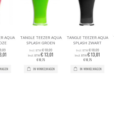
ER AQUA
TANGLE TEEZER AQUA
TANGLE TEEZER AQUA
OZE
SPLASH GROEN
SPLASH ZWART
8,09
€ 18,09
€ 18,09
3,01
€ 13,01
€ 13,01
ciale
Speciale
Speciale
s
prijs
prijs
€ 10,75
€ 10,75
LWAGEN
IN WINKELWAGEN
IN WINKELWAGEN