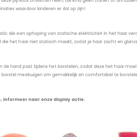
 deze pijnloos ontklitten heeft uw kind geen tranen of driftbuie
aties waardoor kinderen er dol op zijn!
tic die een ophoping van statische elektriciteit in het haar ver
die het haar niet statisch maakt, zodat je haar zacht en glanzen
n de hand past tijdens het borstelen, zodat deze het haar moei
e borstel meebuigen om gemakkelijk en comfortabel te borstele
, informeer naar onze display actie.