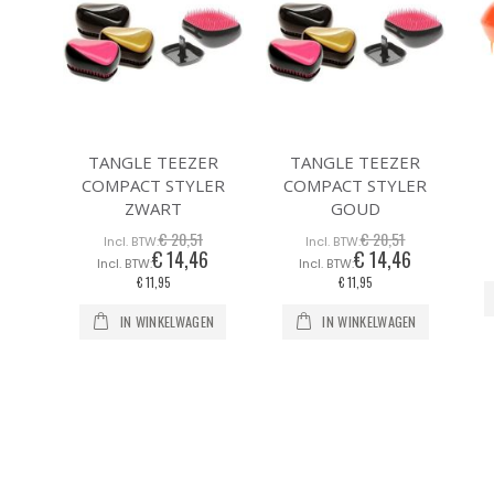
TANGLE TEEZER
TANGLE TEEZER
COMPACT STYLER
COMPACT STYLER
ZWART
GOUD
€ 20,51
€ 20,51
€ 14,46
€ 14,46
Speciale
Speciale
prijs
prijs
€ 11,95
€ 11,95
IN WINKELWAGEN
IN WINKELWAGEN