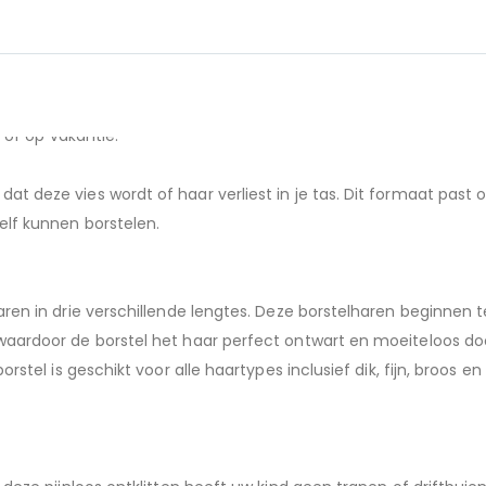
 Deze borstel heeft het perfecte formaat om overal mee naar t
d of op vakantie.
 deze vies wordt of haar verliest in je tas. Dit formaat past o
elf kunnen borstelen.
ren in drie verschillende lengtes. Deze borstelharen beginnen 
waardoor de borstel het haar perfect ontwart en moeiteloos do
stel is geschikt voor alle haartypes inclusief dik, fijn, broos en