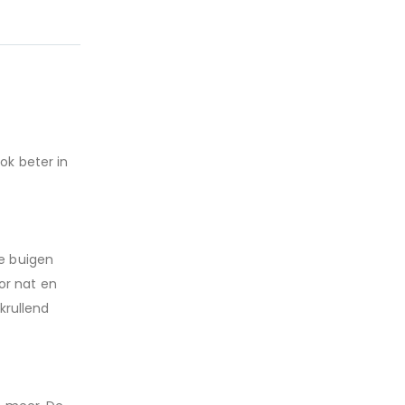
oe te nemen:
ok beter in
te buigen
or nat en
 krullend