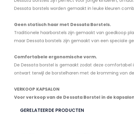
Dessata borstels zijn perfect voor jonge kinderen, omdat
Dessata borstels worden gemaakt in leuke kleuren combin
Geen statisch haar met Dessata Borstels.
Traditionele haarborstels zijn gemaakt van goedkoop plas
maar Dessata borstels zijn gemaakt van een speciale gel 
Comfortabele ergonomische vorm.
De Dessata borstel is gemaakt zodat deze comfortabel i
ontwart terwijl de borstelharen met de kromming van d
VERKOOP KAPSALON
Voor verkoop van de Dessata Borstel in de kapsalon
GERELATEERDE PRODUCTEN