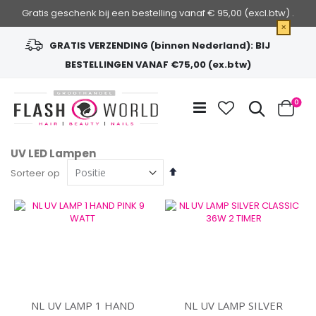
Gratis geschenk bij een bestelling vanaf € 95,00 (excl.btw) .
×
GRATIS VERZENDING (binnen Nederland): BIJ
BESTELLINGEN VANAF €75,00 (ex.btw)
Ga
naar
Zoek
0
de
Cart
inhoud
UV LED Lampen
Van
Sorteer op
hoog
naar
laag
sorteren
NL UV LAMP 1 HAND
NL UV LAMP SILVER