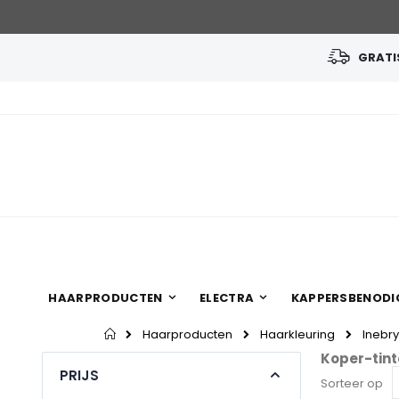
GRATIS
Ga
naar
de
inhoud
HAARPRODUCTEN
ELECTRA
KAPPERSBENODI
Home
Haarproducten
Haarkleuring
Inebry
Koper-tint
PRIJS
Sorteer op