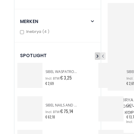
MERKEN
items
Inebrya
4
SPOTLIGHT
SIBEL WASPATROON BREDE KOP GEZICHT & LICHAAM
€ 3,25
€ 2,69
€ 2,6
INEBRYA
SIBEL NAILS AND MORE ZEBRA CASE
100ML 
€ 75,14
KOP
€ 62,10
€ 13,