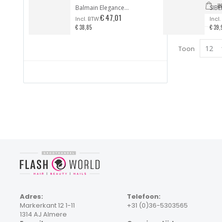
I
Balmain Elegance Paris / DARK ESPRESSO
€ 47,01
€ 38,85
€ 39,
Toon
Adres:
Telefoon:
Markerkant 12 1-11
+31 (0)36-5303565
1314 AJ Almere