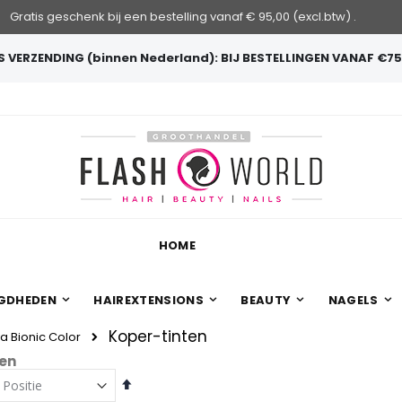
Gratis geschenk bij een bestelling vanaf € 95,00 (excl.btw) .
 VERZENDING (binnen Nederland): BIJ BESTELLINGEN VANAF €75
HOME
GDHEDEN
HAIREXTENSIONS
BEAUTY
NAGELS
Koper-tinten
a Bionic Color
en
Van
hoog