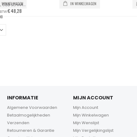
N WINKELWAGEN
IN WINKELWAGEN
SIBEL OBB SCHAAR OFFSET FROSTED BRIGHTS LILAC LIMITED EDITION
€ 48,28
90
INFORMATIE
MIJN ACCOUNT
Algemene Voorwaarden
Mijn Account
Betaalmogelijkheden
Mijn Winkelwagen
Verzenden
Mijn Wenslijst
Retourneren & Garantie
Mijn Vergelijkingslijst