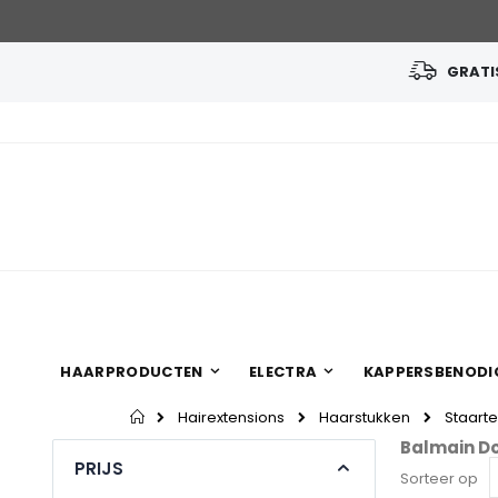
GRATIS
Ga
naar
de
inhoud
HAARPRODUCTEN
ELECTRA
KAPPERSBENODI
Home
Hairextensions
Haarstukken
Staart
Balmain Do
PRIJS
Sorteer op