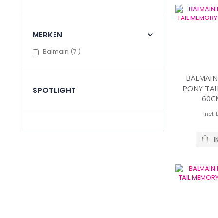
MERKEN
items
Balmain
7
BALMAIN
PONY TAI
SPOTLIGHT
60C
I