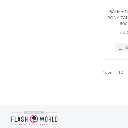
BALMAIN
PONY TAI
60C
I
Toon