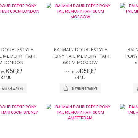
naar
laag
sorteren
 DOUBLESTYLE
BALMAIN DOUBLESTYLE
BAL
L MEMORY HAIR
PONY TAIL MEMORY HAIR
PONY
M LONDON
60CM MOSCOW
6
€ 56,87
€ 56,87
€ 47,00
€ 47,00
N WINKELWAGEN
IN WINKELWAGEN