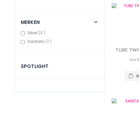
MERKEN
items
Sibel
3
item
Xanitalia
1
TUBE TWI
SPOTLIGHT
I