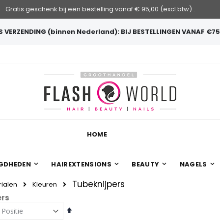
Gratis geschenk bij een bestelling vanaf € 95,00 (excl.btw) .
 VERZENDING (binnen Nederland): BIJ BESTELLINGEN VANAF €75
HOME
GDHEDEN
HAIREXTENSIONS
BEAUTY
NAGELS
Tubeknijpers
ialen
Kleuren
ers
Van
hoog