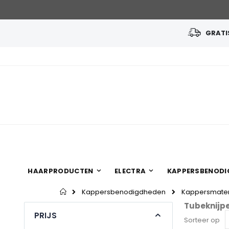
GRATIS
Ga
naar
de
inhoud
HAARPRODUCTEN
ELECTRA
KAPPERSBENODI
Home
Kappersbenodigdheden
Kappersmater
Tubeknijp
PRIJS
Sorteer op