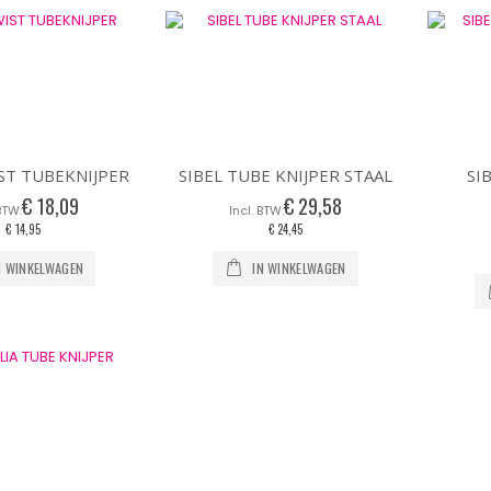
naar
laag
sorteren
ST TUBEKNIJPER
SIBEL TUBE KNIJPER STAAL
SI
€ 18,09
€ 29,58
€ 14,95
€ 24,45
N WINKELWAGEN
IN WINKELWAGEN