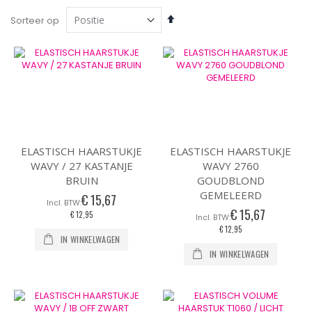
Van
Sorteer op
hoog
naar
laag
sorteren
ELASTISCH HAARSTUKJE
ELASTISCH HAARSTUKJE
WAVY / 27 KASTANJE
WAVY 2760
BRUIN
GOUDBLOND
GEMELEERD
€ 15,67
€ 15,67
€ 12,95
€ 12,95
IN WINKELWAGEN
IN WINKELWAGEN