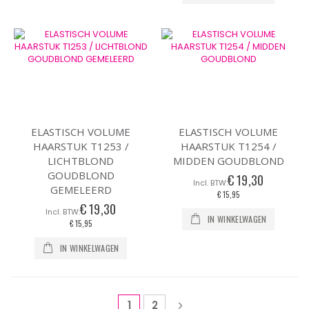
ELASTISCH VOLUME
ELASTISCH VOLUME
HAARSTUK T1253 /
HAARSTUK T1254 /
LICHTBLOND
MIDDEN GOUDBLOND
GOUDBLOND
€ 19,30
GEMELEERD
€ 15,95
€ 19,30
IN WINKELWAGEN
€ 15,95
IN WINKELWAGEN
Pagina
U lees momenteel pagina
Pagina
Pagina
Volgende
1
2