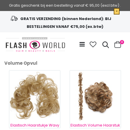
Gratis geschenk bij een bestelling vanaf € 95,00 (excl.btw) .
×
GRATIS VERZENDING (binnen Nederland): BIJ
BESTELLINGEN VANAF €75,00 (ex.btw)
Ga
naar
Zoek
0
de
Cart
inhoud
Volume Opvul
Elastisch Haarstukje Wavy
Elastisch Volume Haarstuk