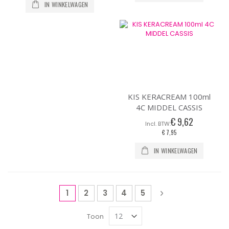
IN WINKELWAGEN
KIS KERACREAM 100ml
4C MIDDEL CASSIS
€ 9,62
€ 7,95
IN WINKELWAGEN
Pagina
U lees momenteel pagina
Pagina
Pagina
Pagina
Pagina
Pagina
Volgende
1
2
3
4
5
Toon