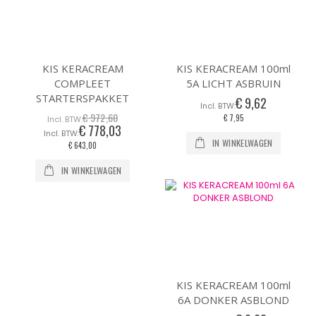
KIS KERACREAM
KIS KERACREAM 100ml
COMPLEET
5A LICHT ASBRUIN
STARTERSPAKKET
€ 9,62
€ 972,60
€ 7,95
€ 778,03
Speciale
prijs
IN WINKELWAGEN
€ 643,00
IN WINKELWAGEN
KIS KERACREAM 100ml
6A DONKER ASBLOND