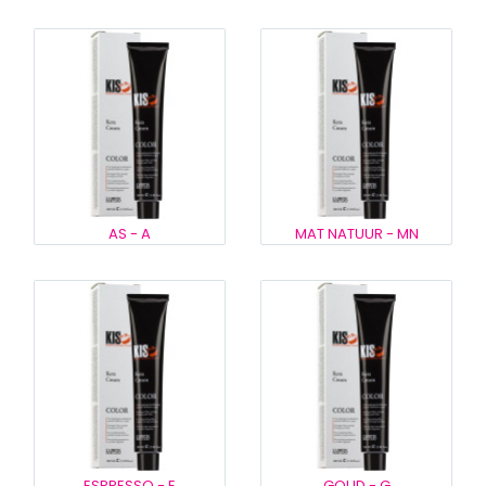
AS - A
MAT NATUUR - MN
ESPRESSO - E
GOUD - G