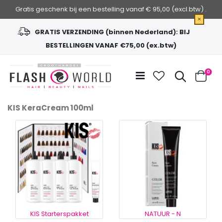
Gratis geschenk bij een bestelling vanaf € 95,00 (excl.btw) .
×
GRATIS VERZENDING (binnen Nederland): BIJ
BESTELLINGEN VANAF €75,00 (ex.btw)
Ga
naar
Zoek
0
de
Cart
inhoud
KIS KeraCream 100ml
KIS Starterspakket
NATUUR - N