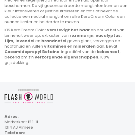
kleuren en tegelijkertijd het haar en de huid optimaal
beschermen. De vijf geconcentreerde mengtinten kunnen een
kleur intensiveren of juist neutraliseren en tot slot bevat de
collectie een neutral mengtint om elke KeraCream Color een
nuance lichter en helderder te maken.
KIS KeraCream Color
verstevigt het haar
en bouwt het van
binnenuit weer op, extracten van
rozemarijn, eucalyptus,
tijm, lavendel
en
brandnetel
geven glans, verzorgen de
hoofdhuid en vullen
vitaminen
en
mineralen
aan. Bevat
Cocamidopropyl Betaine
: ingrediënt van de
kokosnoot
,
bekend om z’n
verzorgende eigenschappen
. 100%
grijsdekking.
Adres:
Markerkant 12 1-11
1314 AJ Almere
Telefoon: