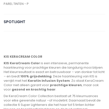
PAREL TINTEN - P
SPOTLIGHT
KIS KERACREAM COLOR
KIS KeraCream Color
is een intensieve, permanente
haarkleuring voor prachtige kleuren die langdurig mooi blijven.
Het kleurresultaat is exact en betrouwbaar – van donker tot licht
– en biedt
100% grijsdekking
. Deze haarkleuring van KIS is
verrijkt met het
Keratin Infusion System
. Zo staat KeraCream
Color niet alleen garant voor
prachtige kleuren
, maar ook
voor
gezond en krachtig haar
.
De KeraCream Color Collection bestaat uit 75 kleurnuances
voor elke gewenste natuur –of modetint. Daarnaast bevat de
collectie 6 Super Lighteners die het haar tot 5 tinten lichter