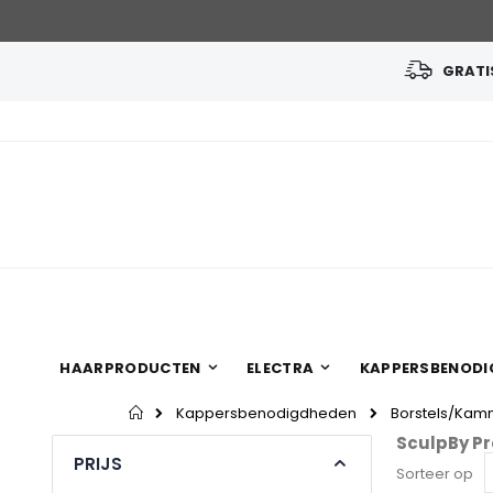
GRATIS
Ga
naar
de
inhoud
HAARPRODUCTEN
ELECTRA
KAPPERSBENODI
Home
Kappersbenodigdheden
Borstels/Ka
SculpBy Pr
PRIJS
Sorteer op