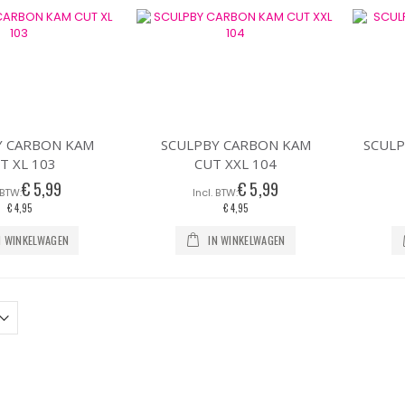
naar
laag
sorteren
Y CARBON KAM
SCULPBY CARBON KAM
SCULP
T XL 103
CUT XXL 104
€ 5,99
€ 5,99
€ 4,95
€ 4,95
N WINKELWAGEN
IN WINKELWAGEN