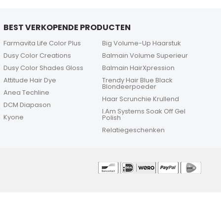
BEST VERKOPENDE PRODUCTEN
Farmavita Life Color Plus
Big Volume-Up Haarstuk
Dusy Color Creations
Balmain Volume Superieur
Dusy Color Shades Gloss
Balmain HairXpression
Attitude Hair Dye
Trendy Hair Blue Black
Blondeerpoeder
Anea Techline
Haar Scrunchie Krullend
DCM Diapason
I.Am Systems Soak Off Gel
Kyone
Polish
Relatiegeschenken