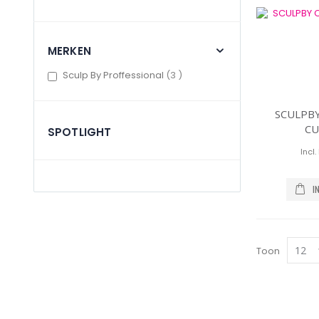
MERKEN
items
Sculp By Proffessional
3
SCULPB
CU
SPOTLIGHT
I
Toon