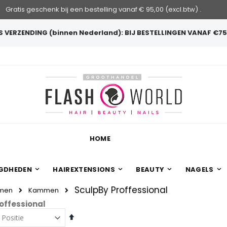
Gratis geschenk bij een bestelling vanaf € 95,00 (excl.btw) .
 VERZENDING (binnen Nederland): BIJ BESTELLINGEN VANAF €75
HOME
GDHEDEN
HAIREXTENSIONS
BEAUTY
NAGELS
SculpBy Proffessional
mmen
Kammen
offessional
Van
hoog