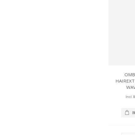
OMBR
HAIREXT
WAV
I