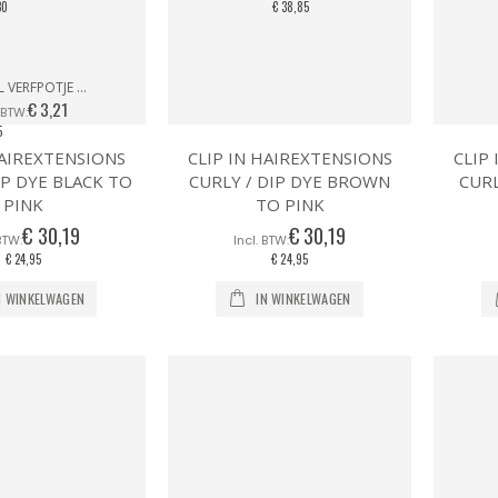
30
€ 38,85
SIBEL VERFPOTJE MET HANDVAT ZWART
€ 3,21
5
HAIREXTENSIONS
CLIP IN HAIREXTENSIONS
CLIP
IP DYE BLACK TO
CURLY / DIP DYE BROWN
CURL
PINK
TO PINK
€ 30,19
€ 30,19
€ 24,95
€ 24,95
N WINKELWAGEN
IN WINKELWAGEN