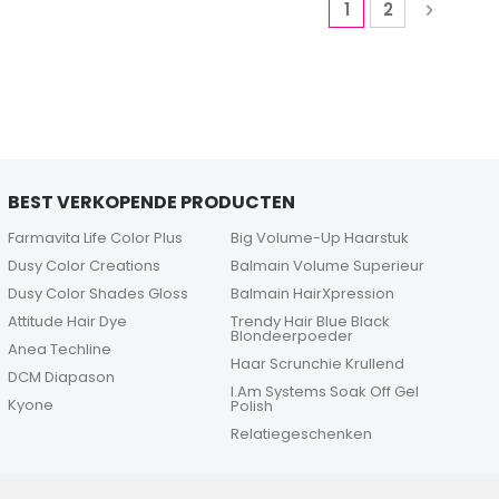
Pagina
U lees momentee
Pagina
Pagina
Volgen
1
2
BEST VERKOPENDE PRODUCTEN
Farmavita Life Color Plus
Big Volume-Up Haarstuk
Dusy Color Creations
Balmain Volume Superieur
Dusy Color Shades Gloss
Balmain HairXpression
Attitude Hair Dye
Trendy Hair Blue Black
Blondeerpoeder
Anea Techline
Haar Scrunchie Krullend
DCM Diapason
I.Am Systems Soak Off Gel
Kyone
Polish
Relatiegeschenken