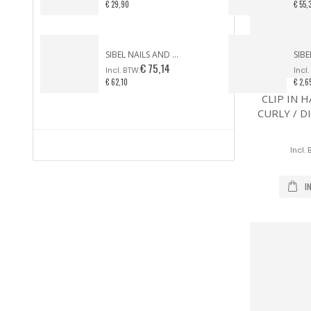
€ 29,90
€ 55,
SIBEL NAILS AND MORE ZEBRA CASE
€ 75,14
€ 62,10
€ 2,6
CLIP IN 
CURLY / D
I