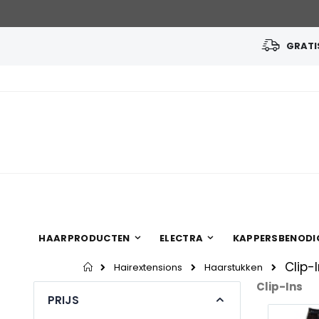
GRATIS
Ga
naar
de
inhoud
HAARPRODUCTEN
ELECTRA
KAPPERSBENODI
Clip-
Home
Hairextensions
Haarstukken
Clip-Ins
PRIJS