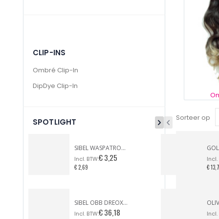
CLIP-INS
Ombré Clip-In
DipDye Clip-In
Om
Sorteer op
SPOTLIGHT
SIBEL WASPATROON BREDE KOP GEZICHT & LICHAAM
€ 3,25
€ 2,69
€ 13,
SIBEL OBB DREOX FÖHN PURPLE TONIC LIMITED EDITION
€ 36,18