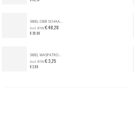
SIBEL OBB SCHAAR OFFSET FROSTED BRIGHTS LILAC LIMITED EDITION
€ 48,28
€ 39,90
SIBEL WASPATROON BREDE KOP GEZICHT & LICHAAM
€ 3,25
€ 2,69