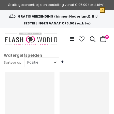
Gratis geschenk bij een bestelling vanaf € 95,00 (excl.btw) .
×
GRATIS VERZENDING (binnen Nederland): BIJ
BESTELLINGEN VANAF €75,00 (ex.btw)
Ga
naar
Zoek
0
de
Cart
inhoud
Watergolfspelden
Van
Sorteer op
hoog
naar
laag
sorteren