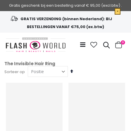
Gratis geschenk bij een bestelling vanaf € 95,00 (excl.btw) .
×
GRATIS VERZENDING (binnen Nederland): BIJ
BESTELLINGEN VANAF €75,00 (ex.btw)
Ga
naar
Zoek
0
de
Cart
inhoud
The Invisible Hair Ring
Van
Sorteer op
hoog
naar
laag
sorteren