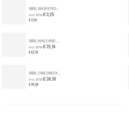
SIBEL WASPATROON BREDE KOP GEZICHT & LICHAAM
€ 3,25
€ 2,69
SIBEL NAILS AND MORE ZEBRA CASE
€ 75,14
€ 62,10
SIBEL OBB DREOX FÖHN PURPLE TONIC LIMITED EDITION
€ 36,18
€ 29,90