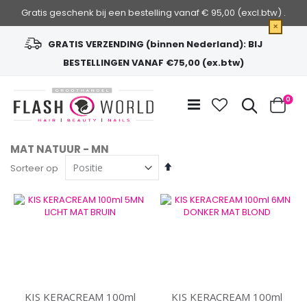
Gratis geschenk bij een bestelling vanaf € 95,00 (excl.btw) .
×
GRATIS VERZENDING (binnen Nederland): BIJ
BESTELLINGEN VANAF €75,00 (ex.btw)
Ga
naar
Zoek
0
de
Cart
inhoud
MAT NATUUR - MN
Van
Sorteer op
hoog
naar
laag
sorteren
KIS KERACREAM 100ml
KIS KERACREAM 100ml