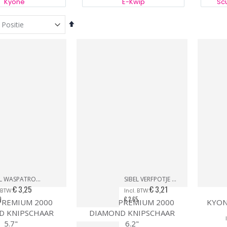
Kyone
E-Kwip
Scu
Van
hoog
naar
laag
sorteren
SIBEL WASPATROON BREDE KOP GEZICHT & LICHAAM
SIBEL VERFPOTJE MET HANDVAT ZWART
€ 3,25
€ 3,21
9
€ 2,65
PREMIUM 2000
KYONE PREMIUM 2000
KYON
D KNIPSCHAAR
DIAMOND KNIPSCHAAR
5.7"
6.2"