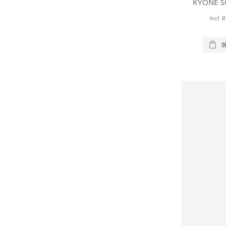
KYONE S
I