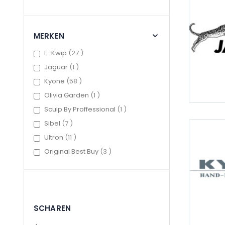
MERKEN
items
E-Kwip
27
item
Jaguar
1
items
Kyone
58
item
Olivia Garden
1
item
Sculp By Proffessional
1
items
Sibel
7
items
Ultron
11
items
Original Best Buy
3
SCHAREN