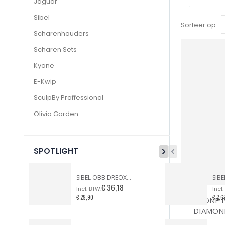
Jaguar
Sibel
Sorteer op
Scharenhouders
Scharen Sets
Kyone
E-Kwip
SculpBy Proffessional
Olivia Garden
SPOTLIGHT
SIBEL OBB DREOX FÖHN PURPLE TONIC LIMITED EDITION
€ 36,18
€ 29,90
€ 2,6
KYONE 
DIAMON