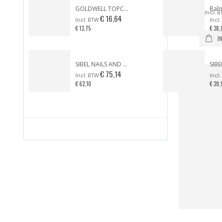
GOLDWELL TOPCHIC COMPACT TUBE 60ml KLEUR 10N
€ 16,64
€ 13,75
€ 38,
I
SIBEL NAILS AND MORE ZEBRA CASE
€ 75,14
€ 62,10
€ 39,