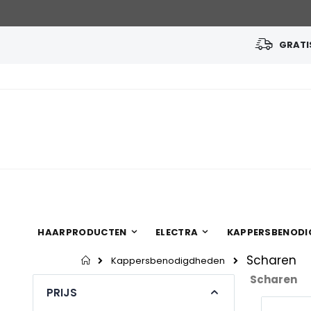
GRATIS
Ga
naar
de
inhoud
HAARPRODUCTEN
ELECTRA
KAPPERSBENODI
Scharen
Home
Kappersbenodigdheden
Scharen
PRIJS