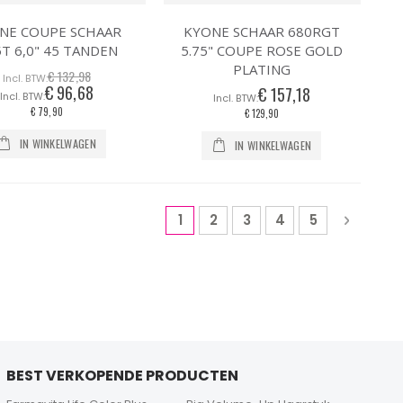
NE COUPE SCHAAR
KYONE SCHAAR 680RGT
T 6,0" 45 TANDEN
5.75" COUPE ROSE GOLD
PLATING
€ 132,98
€ 96,68
Speciale
€ 157,18
prijs
€ 79,90
€ 129,90
IN WINKELWAGEN
IN WINKELWAGEN
Pagina
U lees momenteel pagina
Pagina
Pagina
Pagina
Pagina
Pagina
Volgen
1
2
3
4
5
BEST VERKOPENDE PRODUCTEN