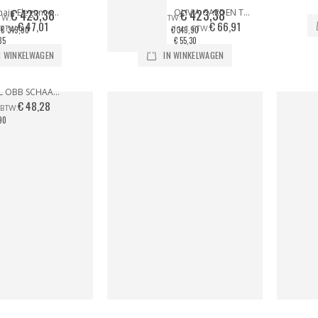
€ 423,38
€ 423,38
Balmain Elegance Paris / DARK ESPRESSO
OLIVIA GARDEN THINK PINK NANOTHERMIC BORSTEL SET (4 STUKS)
€ 47,01
€ 66,91
€ 349,90
€ 349,90
85
€ 55,30
N WINKELWAGEN
IN WINKELWAGEN
SIBEL OBB SCHAAR OFFSET FROSTED BRIGHTS LILAC LIMITED EDITION
€ 48,28
90