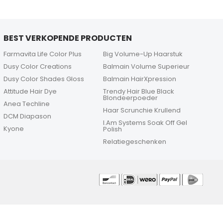
BEST VERKOPENDE PRODUCTEN
Farmavita Life Color Plus
Big Volume-Up Haarstuk
Dusy Color Creations
Balmain Volume Superieur
Dusy Color Shades Gloss
Balmain HairXpression
Attitude Hair Dye
Trendy Hair Blue Black
Blondeerpoeder
Anea Techline
Haar Scrunchie Krullend
DCM Diapason
I.Am Systems Soak Off Gel
Kyone
Polish
Relatiegeschenken