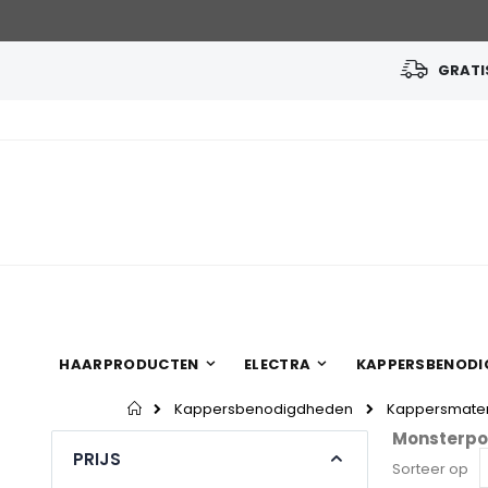
GRATIS
Ga
naar
de
inhoud
HAARPRODUCTEN
ELECTRA
KAPPERSBENODI
Home
Kappersbenodigdheden
Kappersmater
Monsterpo
PRIJS
Sorteer op