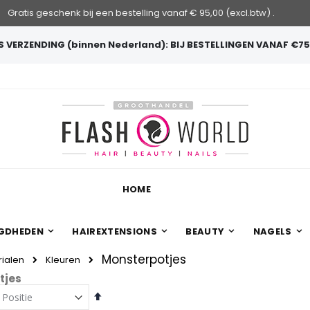
Gratis geschenk bij een bestelling vanaf € 95,00 (excl.btw) .
 VERZENDING (binnen Nederland): BIJ BESTELLINGEN VANAF €75
HOME
GDHEDEN
HAIREXTENSIONS
BEAUTY
NAGELS
Monsterpotjes
ialen
Kleuren
tjes
Van
hoog