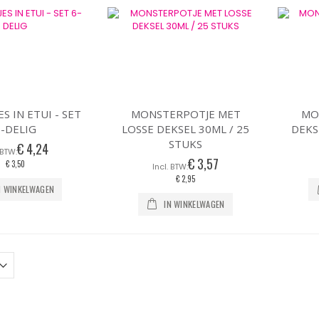
naar
laag
sorteren
ES IN ETUI - SET
MONSTERPOTJE MET
MO
6-DELIG
LOSSE DEKSEL 30ML / 25
DEKS
STUKS
€ 4,24
€ 3,57
€ 3,50
€ 2,95
N WINKELWAGEN
IN WINKELWAGEN