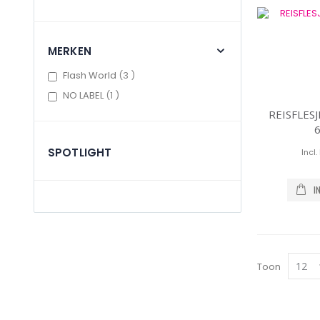
MERKEN
items
Flash World
3
item
NO LABEL
1
REISFLESJ
SPOTLIGHT
I
Toon