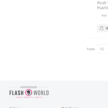
PLUS 
PLAT
I
Toon