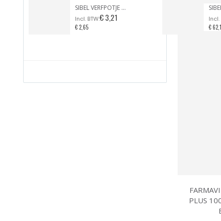
SIBEL VERFPOTJE MET HANDVAT ZWART
€ 3,21
€ 2,65
€ 62,
FARMAVI
PLUS 100