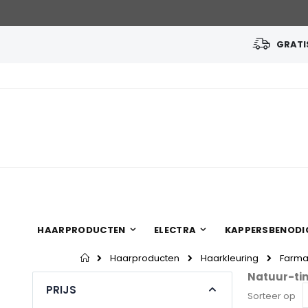
GRATIS
Ga
naar
de
inhoud
HAARPRODUCTEN
ELECTRA
KAPPERSBENODI
Home
Haarproducten
Haarkleuring
Farmav
Natuur-ti
PRIJS
Sorteer op