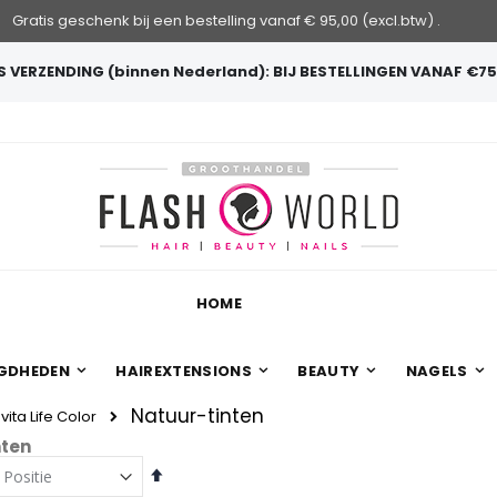
Gratis geschenk bij een bestelling vanaf € 95,00 (excl.btw) .
 VERZENDING (binnen Nederland): BIJ BESTELLINGEN VANAF €75
HOME
GDHEDEN
HAIREXTENSIONS
BEAUTY
NAGELS
Natuur-tinten
ita Life Color
nten
Van
hoog