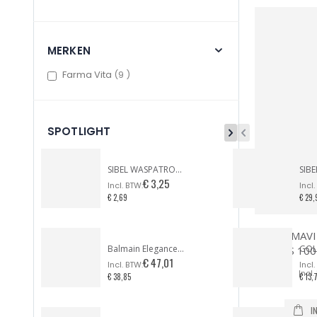
MERKEN
items
Farma Vita
9
SPOTLIGHT
SIBEL WASPATROON BREDE KOP GEZICHT & LICHAAM
€ 3,25
€ 2,69
€ 29,
FARMAVI
Balmain Elegance Paris / DARK ESPRESSO
PLUS 100
€ 47,01
€ 38,85
€ 13,
I