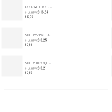
GOLDWELL TOPCHIC COMPACT TUBE 60ml KLEUR 10N
€ 16,64
€ 13,75
SIBEL WASPATROON BREDE KOP GEZICHT & LICHAAM
€ 3,25
€ 2,69
SIBEL VERFPOTJE MET HANDVAT ZWART
€ 3,21
€ 2,65