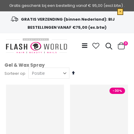
Gratis geschenk bij een bestelling vanaf € 95,00 (excl.btw) .
×
GRATIS VERZENDING (binnen Nederland): BIJ
BESTELLINGEN VANAF €75,00 (ex.btw)
Ga
naar
Zoek
0
de
Cart
inhoud
Gel & Wax Spray
Van
Sorteer op
hoog
naar
laag
-30%
sorteren