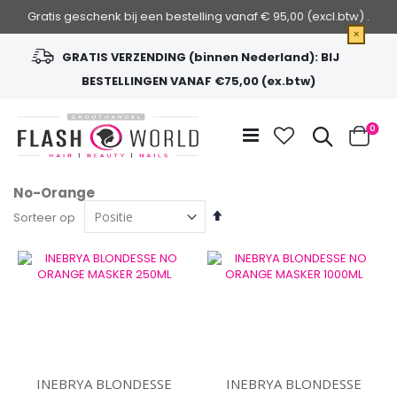
Gratis geschenk bij een bestelling vanaf € 95,00 (excl.btw) .
×
GRATIS VERZENDING (binnen Nederland): BIJ
BESTELLINGEN VANAF €75,00 (ex.btw)
Ga
naar
Zoek
0
de
Cart
inhoud
No-Orange
Van
Sorteer op
hoog
naar
laag
sorteren
INEBRYA BLONDESSE
INEBRYA BLONDESSE