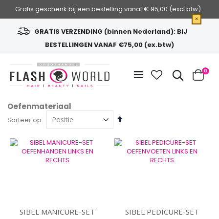
Gratis geschenk bij een bestelling vanaf € 95,00 (excl.btw) .
×
GRATIS VERZENDING (binnen Nederland): BIJ
BESTELLINGEN VANAF €75,00 (ex.btw)
Ga
naar
Zoek
0
de
Cart
inhoud
Oefenmateriaal
Van
Sorteer op
hoog
naar
laag
sorteren
SIBEL MANICURE-SET
SIBEL PEDICURE-SET