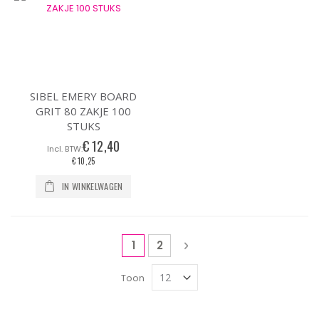
SIBEL EMERY BOARD
GRIT 80 ZAKJE 100
STUKS
€ 12,40
€ 10,25
IN WINKELWAGEN
Pagina
U lees momenteel pagina
Pagina
Pagina
Volgende
1
2
Toon