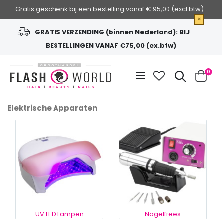
Gratis geschenk bij een bestelling vanaf € 95,00 (excl.btw) .
×
GRATIS VERZENDING (binnen Nederland): BIJ
BESTELLINGEN VANAF €75,00 (ex.btw)
Ga
naar
Zoek
0
de
Cart
inhoud
Elektrische Apparaten
UV LED Lampen
Nagelfrees