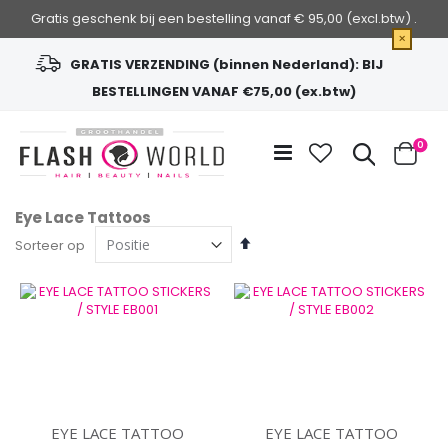
Gratis geschenk bij een bestelling vanaf € 95,00 (excl.btw) .
×
GRATIS VERZENDING (binnen Nederland): BIJ
BESTELLINGEN VANAF €75,00 (ex.btw)
Ga
naar
Zoek
0
de
Cart
inhoud
Eye Lace Tattoos
Van
Sorteer op
hoog
naar
laag
sorteren
EYE LACE TATTOO
EYE LACE TATTOO