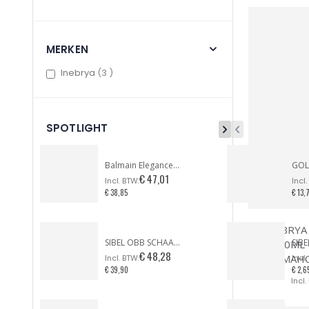
MERKEN
items
Inebrya
3
SPOTLIGHT
Balmain Elegance Paris / DARK ESPRESSO
€ 47,01
€ 38,85
€ 13,
INEBRYA
SIBEL OBB SCHAAR OFFSET FROSTED BRIGHTS LILAC LIMITED EDITION
100ML 
€ 48,28
MAHO
€ 39,90
€ 2,6