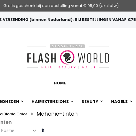
Gratis geschenk bij een bestelling vanaf € 95,00 (excl.btw) .
 VERZENDING (binnen Nederland): BIJ BESTELLINGEN VANAF €75
HOME
GDHEDEN
HAIREXTENSIONS
BEAUTY
NAGELS
Mahonie-tinten
a Bionic Color
inten
Van
hoog