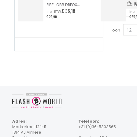
I
SIBEL OBB DREOX FÖHN PURPLE TONIC LIMITED EDITION
€ 36,18
€ 29,90
€ 55,
Toon
Adres:
Telefoon:
Markerkant 12 1-11
+31 (0)36-5303565
1314 AJ Almere