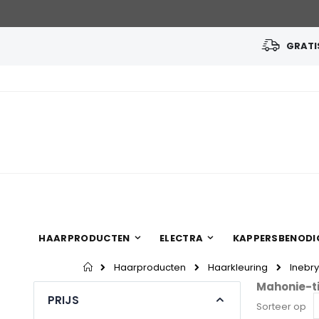
GRATIS
Ga
naar
de
inhoud
HAARPRODUCTEN
ELECTRA
KAPPERSBENODI
Home
Haarproducten
Haarkleuring
Inebry
Mahonie-t
PRIJS
Sorteer op