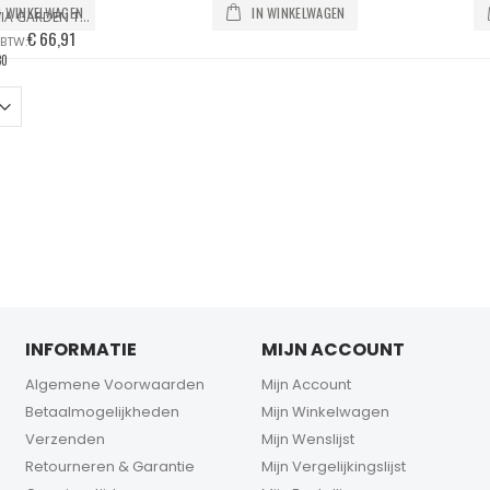
N WINKELWAGEN
IN WINKELWAGEN
OLIVIA GARDEN THINK PINK NANOTHERMIC BORSTEL SET (4 STUKS)
€ 66,91
30
INFORMATIE
MIJN ACCOUNT
Algemene Voorwaarden
Mijn Account
Betaalmogelijkheden
Mijn Winkelwagen
Verzenden
Mijn Wenslijst
Retourneren & Garantie
Mijn Vergelijkingslijst