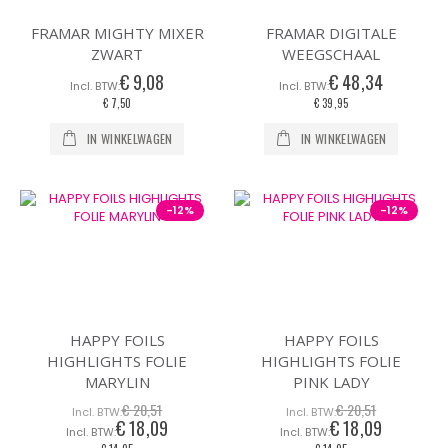
FRAMAR MIGHTY MIXER
FRAMAR DIGITALE
ZWART
WEEGSCHAAL
€ 9,08
€ 48,34
€ 7,50
€ 39,95
IN WINKELWAGEN
IN WINKELWAGEN
-12%
-12%
HAPPY FOILS
HAPPY FOILS
HIGHLIGHTS FOLIE
HIGHLIGHTS FOLIE
MARYLIN
PINK LADY
€ 20,51
€ 20,51
€ 18,09
€ 18,09
Speciale
Speciale
prijs
prijs