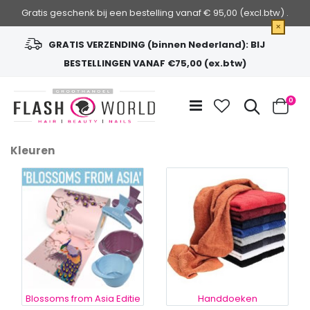
Gratis geschenk bij een bestelling vanaf € 95,00 (excl.btw) .
×
GRATIS VERZENDING (binnen Nederland): BIJ
BESTELLINGEN VANAF €75,00 (ex.btw)
Ga
naar
Zoek
0
de
Cart
inhoud
Kleuren
Blossoms from Asia Editie
Handdoeken