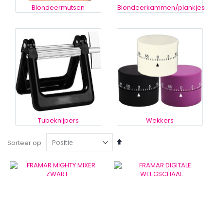
Blondeermutsen
Blondeerkammen/plankjes
Tubeknijpers
Wekkers
Van
Sorteer op
hoog
naar
laag
sorteren