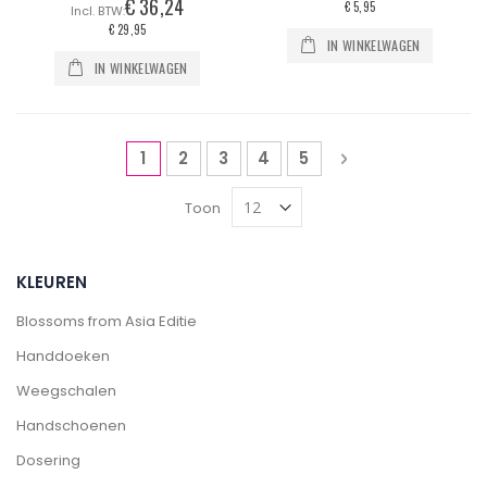
€ 36,24
€ 5,95
€ 29,95
IN WINKELWAGEN
IN WINKELWAGEN
Pagina
U lees momenteel pagina
Pagina
Pagina
Pagina
Pagina
Pagina
Volgende
1
2
3
4
5
Toon
KLEUREN
Blossoms from Asia Editie
Handdoeken
Weegschalen
Handschoenen
Dosering