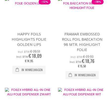
-12%
-18%
HAPPY FOILS
FRAMAR EMBOSSED
HIGHLIGHTS FOLIE
ROLL FOIL BAECATION
GOLDEN LIPS
98 MTR. HIGHLIGHT
FOLIE
€ 20,51
€ 18,09
Speciale
€ 22,93
prijs
€ 18,76
Speciale
€ 14,95
prijs
€ 15,50
IN WINKELWAGEN
IN WINKELWAGEN