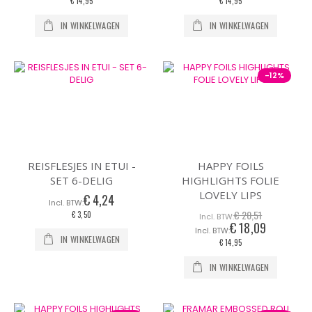
€ 14,95
€ 14,95
IN WINKELWAGEN
IN WINKELWAGEN
-12%
REISFLESJES IN ETUI -
HAPPY FOILS
SET 6-DELIG
HIGHLIGHTS FOLIE
LOVELY LIPS
€ 4,24
€ 20,51
€ 3,50
€ 18,09
Speciale
prijs
IN WINKELWAGEN
€ 14,95
IN WINKELWAGEN