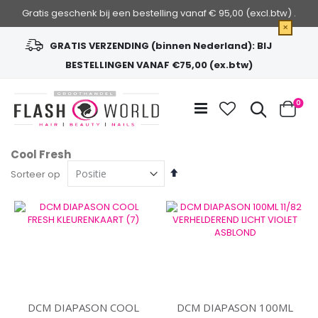
Gratis geschenk bij een bestelling vanaf € 95,00 (excl.btw) .
×
GRATIS VERZENDING (binnen Nederland): BIJ
BESTELLINGEN VANAF €75,00 (ex.btw)
Ga
naar
Zoek
0
de
Cart
inhoud
Cool Fresh
Van
Sorteer op
hoog
naar
laag
sorteren
DCM DIAPASON COOL
DCM DIAPASON 100ML