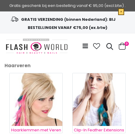
Gratis geschenk bij een bestelling vanaf € 95,00 (excl.btw) .
×
GRATIS VERZENDING (binnen Nederland): BIJ
BESTELLINGEN VANAF €75,00 (ex.btw)
Ga
naar
Zoek
0
de
Cart
inhoud
Haarveren
Haarklemmen met Veren
Clip-In Feather Extensions