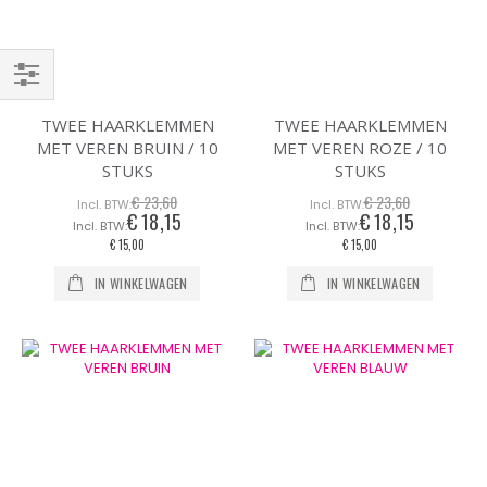
Filteren
TWEE HAARKLEMMEN
TWEE HAARKLEMMEN
MET VEREN BRUIN / 10
MET VEREN ROZE / 10
STUKS
STUKS
€ 23,60
€ 23,60
€ 18,15
€ 18,15
Speciale
Speciale
prijs
prijs
€ 15,00
€ 15,00
IN WINKELWAGEN
IN WINKELWAGEN