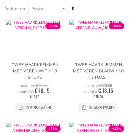
Van
Sorteer op
hoog
naar
laag
-23%
-23%
sorteren
TWEE HAARKLEMMEN
TWEE HAARKLEMMEN
MET VEREN WIT / 10
MET VEREN BLAUW / 10
STUKS
STUKS
€ 23,60
€ 23,60
€ 18,15
€ 18,15
Speciale
Speciale
prijs
prijs
€ 15,00
€ 15,00
IN WINKELWAGEN
IN WINKELWAGEN
-23%
-23%