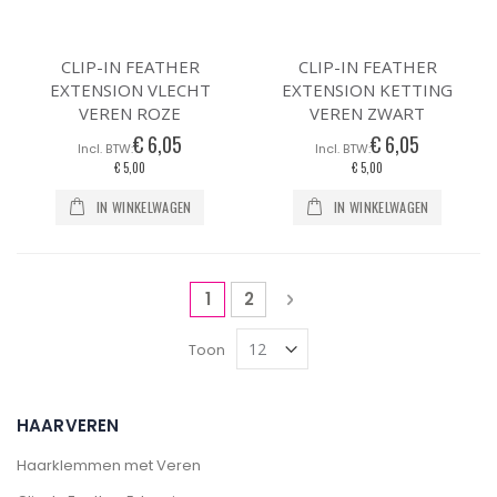
CLIP-IN FEATHER
CLIP-IN FEATHER
EXTENSION VLECHT
EXTENSION KETTING
VEREN ROZE
VEREN ZWART
€ 6,05
€ 6,05
€ 5,00
€ 5,00
IN WINKELWAGEN
IN WINKELWAGEN
Pagina
U lees momenteel pagina
Pagina
Pagina
Volgende
1
2
Toon
HAARVEREN
Haarklemmen met Veren