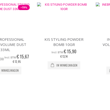
naar
laag
-19%
sorteren
ROFESSIONAL
KIS STYLING POWDER
I
 VOLUME DUST
BOMB 10GR
VOL
33ML
€ 15,90
€ 15,67
Speciale
€ 13,14
,30
prijs
€ 12,95
IN WINKELWAGEN
N WINKELWAGEN