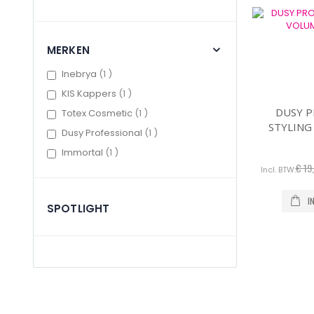
MERKEN
item
Inebrya
1
item
KIS Kappers
1
DUSY P
item
Totex Cosmetic
1
STYLING
item
Dusy Professional
1
item
Immortal
1
€ 19
I
SPOTLIGHT