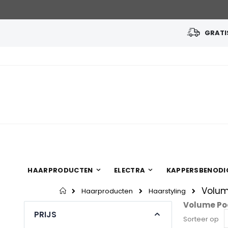
GRATIS
Ga
naar
de
inhoud
HAARPRODUCTEN
ELECTRA
KAPPERSBENODI
Volum
Home
Haarproducten
Haarstyling
Volume Po
PRIJS
Sorteer op