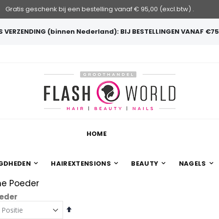
Gratis geschenk bij een bestelling vanaf € 95,00 (excl.btw) .
 VERZENDING (binnen Nederland): BIJ BESTELLINGEN VANAF €75
HOME
GDHEDEN
HAIREXTENSIONS
BEAUTY
NAGELS
e Poeder
eder
Van
hoog