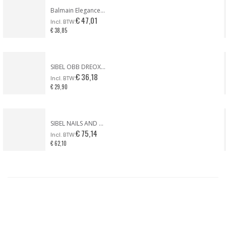
Balmain Elegance Paris / DARK ESPRESSO
€ 47,01
€ 38,85
SIBEL OBB DREOX FÖHN PURPLE TONIC LIMITED EDITION
€ 36,18
€ 29,90
SIBEL NAILS AND MORE ZEBRA CASE
€ 75,14
€ 62,10