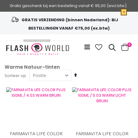
Gratis geschenk bij een bestelling vanaf € 95,00 (excl.btw) .
×
GRATIS VERZENDING (binnen Nederland): BIJ
BESTELLINGEN VANAF €75,00 (ex.btw)
Ga
naar
Zoek
0
de
Cart
inhoud
Warme Natuur-tinten
Van
Sorteer op
hoog
naar
laag
sorteren
FARMAVITA LIFE COLOR
FARMAVITA LIFE COLOR