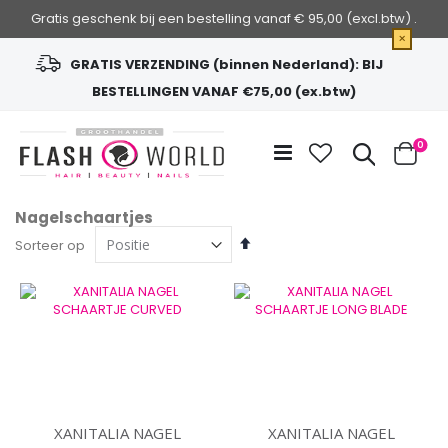
Gratis geschenk bij een bestelling vanaf € 95,00 (excl.btw) .
×
GRATIS VERZENDING (binnen Nederland): BIJ
BESTELLINGEN VANAF €75,00 (ex.btw)
Ga
naar
Zoek
0
de
Cart
inhoud
Nagelschaartjes
Van
Sorteer op
hoog
naar
laag
sorteren
XANITALIA NAGEL
XANITALIA NAGEL