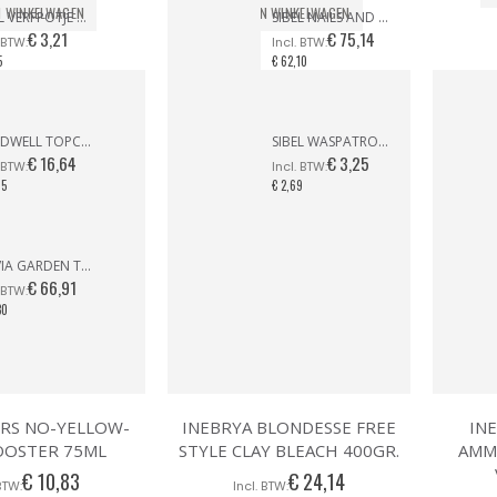
N WINKELWAGEN
IN WINKELWAGEN
SIBEL VERFPOTJE MET HANDVAT ZWART
SIBEL NAILS AND MORE ZEBRA CASE
€ 3,21
€ 75,14
5
€ 62,10
GOLDWELL TOPCHIC COMPACT TUBE 60ml KLEUR 10N
SIBEL WASPATROON BREDE KOP GEZICHT & LICHAAM
€ 16,64
€ 3,25
75
€ 2,69
OLIVIA GARDEN THINK PINK NANOTHERMIC BORSTEL SET (4 STUKS)
€ 66,91
30
ERS NO-YELLOW-
INEBRYA BLONDESSE FREE
IN
OOSTER 75ML
STYLE CLAY BLEACH 400GR.
AMM
€ 10,83
€ 24,14