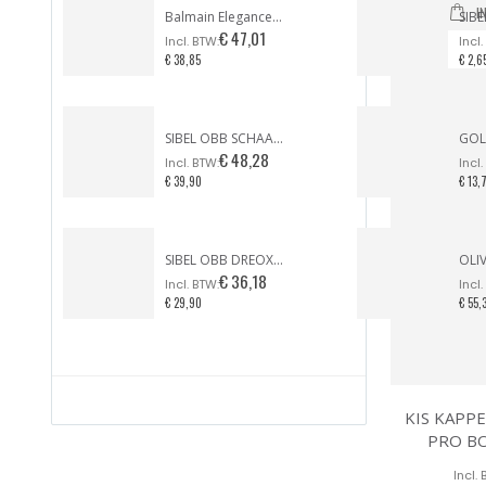
I
Balmain Elegance Paris / DARK ESPRESSO
€ 47,01
€ 38,85
€ 2,6
SIBEL OBB SCHAAR OFFSET FROSTED BRIGHTS LILAC LIMITED EDITION
€ 48,28
€ 39,90
€ 13,
SIBEL OBB DREOX FÖHN PURPLE TONIC LIMITED EDITION
€ 36,18
€ 29,90
€ 55,
KIS KAPP
PRO B