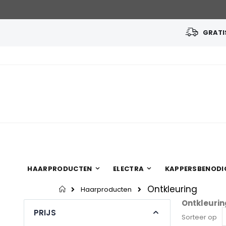
GRATIS
Ga
naar
de
inhoud
HAARPRODUCTEN
ELECTRA
KAPPERSBENODI
Ontkleuring
Home
Haarproducten
Ontkleurin
PRIJS
Sorteer op