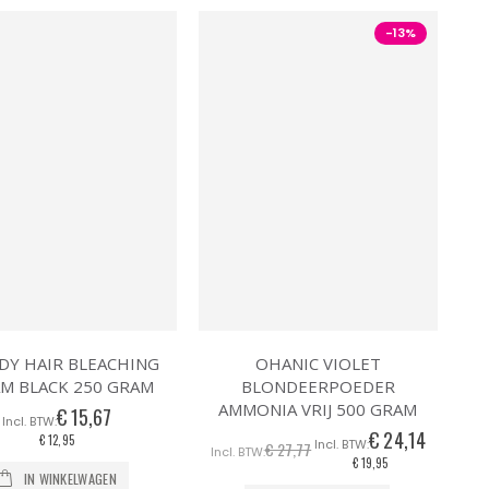
-13%
DY HAIR BLEACHING
OHANIC VIOLET
M BLACK 250 GRAM
BLONDEERPOEDER
AMMONIA VRIJ 500 GRAM
€ 15,67
€ 24,14
Speciale
€ 12,95
€ 27,77
prijs
€ 19,95
IN WINKELWAGEN