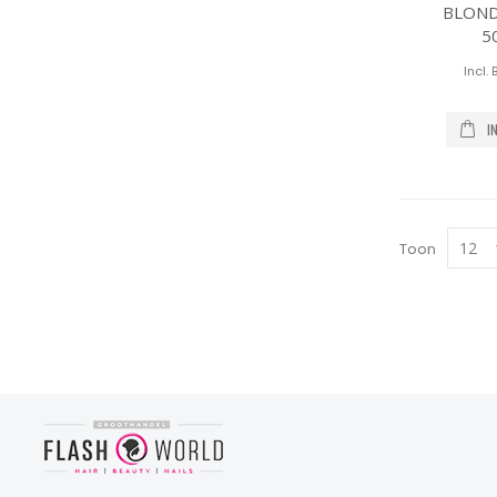
BLON
5
I
Toon