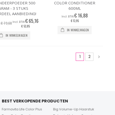
NDEERPOEDER 500
COLOR CONDITIONER
GRAM - 3 STUKS
600ML
DEEL AANBIEDING!
€ 16,88
€ 65,16
Speciale
€ 13,95
€ 79,68
prijs
€ 53,85
IN WINKELWAGEN
IN WINKELWAGEN
Pagina
U lees momentee
Pagina
Pagina
Volgen
1
2
BEST VERKOPENDE PRODUCTEN
Farmavita Life Color Plus
Big Volume-Up Haarstuk