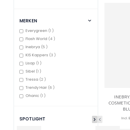
MERKEN
item
Everygreen
1
items
Flash World
4
items
Inebrya
5
items
KIS Kappers
3
item
Lisap
1
item
Sibel
1
items
Tressa
2
items
Trendy Hair
6
item
Ohanic
1
INEBRY
COSMETIC
BL
SPOTLIGHT