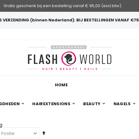
Gratis geschenk bij een bestelling vanaf € 95,00 (excl.btw) .
 VERZENDING (binnen Nederland): BIJ BESTELLINGEN VANAF €75
HOME
GDHEDEN
HAIREXTENSIONS
BEAUTY
NAGELS
g
Van
hoog