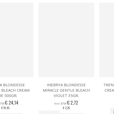
naar
laag
sorteren
A BLONDESSE
INEBRYA BLONDESSE
TREN
 BLEACH CREAM
MIRACLE GENTLE BLEACH
CREA
UE 500GR.
VIOLET 35GR.
€ 24,14
€ 2,72
€ 19,95
€ 2,25