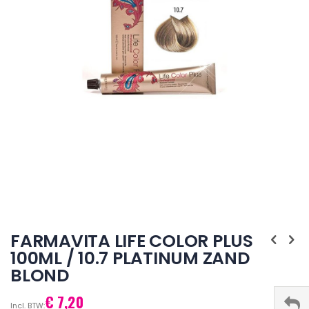
Ga
naar
FARMAVITA LIFE COLOR PLUS
het
100ML / 10.7 PLATINUM ZAND
begin
BLOND
van
de
afbeeldingen-
€ 7,20
gallerij