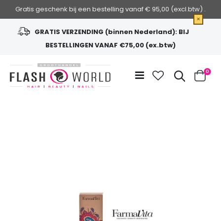
Gratis geschenk bij een bestelling vanaf € 95,00 (excl.btw) .
×
GRATIS VERZENDING (binnen Nederland): BIJ
BESTELLINGEN VANAF €75,00 (ex.btw)
Ga
naar
Zoek
0
de
Cart
inhoud
Ga
naar
het
einde
van
de
afbeeldingen-
gallerij