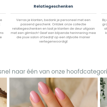
Relatiegeschenken
le
Verras je klanten, bedank je personeel met een
Bij
k
passend geschenk. Ontdek onze collectie
gra
relatiegeschenken en laat je klanten de deur uitgaan
a
ans
met een glimlach! Geef een blijvende herinnering mee
k
de
die jouw salon of bedrijf op een stijlvolle manier
vertegenwoordigt
snel naar één van onze hoofdcategor