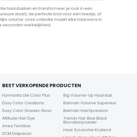
ie haarstukken en transformeer je look in een
uze staart, de perfecte knot voor een feestje, of
lijks volume: onze collectie maakt elke haarwens in
e seconden werkelijkheid.
BEST VERKOPENDE PRODUCTEN
Farmavita Life Color Plus
Big Volume-Up Haarstuk
Dusy Color Creations
Balmain Volume Superieur
Dusy Color Shades Gloss
Balmain HairXpression
Attitude Hair Dye
Trendy Hair Blue Black
Blondeerpoeder
Anea Techline
Haar Scrunchie Krullend
DCM Diapason