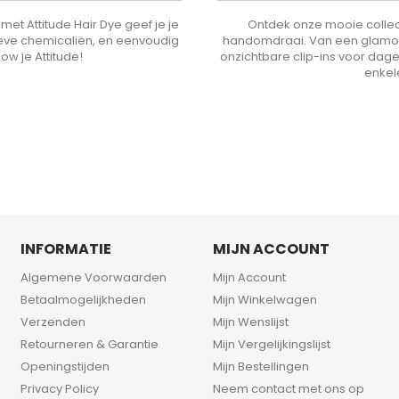
met Attitude Hair Dye geef je je
Ontdek onze mooie collect
sieve chemicaliën, en eenvoudig
handomdraai. Van een glamoure
how je Attitude!
onzichtbare clip-ins voor dage
enkel
INFORMATIE
MIJN ACCOUNT
Algemene Voorwaarden
Mijn Account
Betaalmogelijkheden
Mijn Winkelwagen
Verzenden
Mijn Wenslijst
Retourneren & Garantie
Mijn Vergelijkingslijst
Openingstijden
Mijn Bestellingen
Privacy Policy
Neem contact met ons op