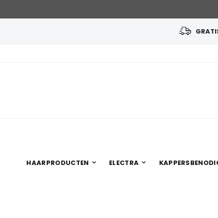
GRATIS
Ga
naar
de
inhoud
HAARPRODUCTEN
ELECTRA
KAPPERSBENODI