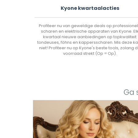
Kyone kwartaalacties
Profiteer nu van geweldige deals op professione
scharen en elektrische apparaten van Kyone. El
kwartaal nieuwe aanbiedingen op topkwaliteit
tondeuses, föhns en kappersscharen. Mis deze k
niet! Profiteer nu op Kyone's beste tools, zolang 
voorraad strekt (Op = Op).
Ga 