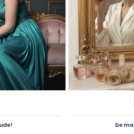
tude!
De ma