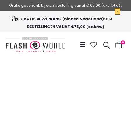
Gratis geschenk bij een bestelling vanaf € 95,00 (excl.btw) .
×
GRATIS VERZENDING (binnen Nederland): BIJ
BESTELLINGEN VANAF €75,00 (ex.btw)
Ga
naar
Zoek
0
de
Cart
inhoud