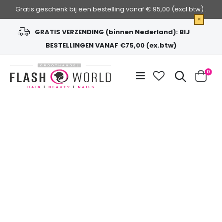
Gratis geschenk bij een bestelling vanaf € 95,00 (excl.btw) .
×
GRATIS VERZENDING (binnen Nederland): BIJ
BESTELLINGEN VANAF €75,00 (ex.btw)
Ga
naar
Zoek
0
de
Cart
inhoud