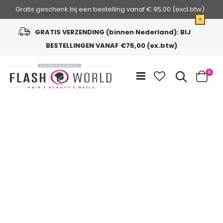
Gratis geschenk bij een bestelling vanaf € 95,00 (excl.btw) .
×
GRATIS VERZENDING (binnen Nederland): BIJ
BESTELLINGEN VANAF €75,00 (ex.btw)
Ga
naar
Zoek
0
de
Cart
inhoud