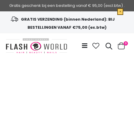
Gratis geschenk bij een bestelling vanaf € 95,00 (excl.btw) .
×
GRATIS VERZENDING (binnen Nederland): BIJ
BESTELLINGEN VANAF €75,00 (ex.btw)
Ga
naar
Zoek
0
de
Cart
inhoud