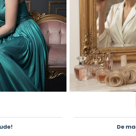
tude!
De ma