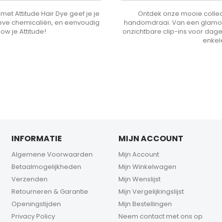
met Attitude Hair Dye geef je je
Ontdek onze mooie collect
sieve chemicaliën, en eenvoudig
handomdraai. Van een glamoure
how je Attitude!
onzichtbare clip-ins voor dage
enkel
INFORMATIE
MIJN ACCOUNT
Algemene Voorwaarden
Mijn Account
Betaalmogelijkheden
Mijn Winkelwagen
Verzenden
Mijn Wenslijst
Retourneren & Garantie
Mijn Vergelijkingslijst
Openingstijden
Mijn Bestellingen
Privacy Policy
Neem contact met ons op