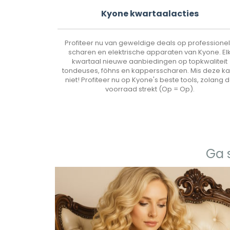
Kyone kwartaalacties
Profiteer nu van geweldige deals op professione
scharen en elektrische apparaten van Kyone. El
kwartaal nieuwe aanbiedingen op topkwaliteit
tondeuses, föhns en kappersscharen. Mis deze k
niet! Profiteer nu op Kyone's beste tools, zolang 
voorraad strekt (Op = Op).
Ga 