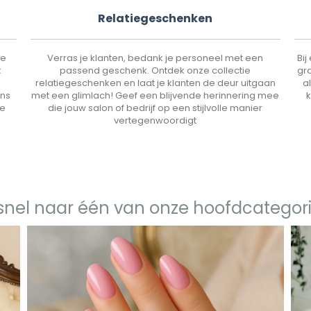
Relatiegeschenken
le
Verras je klanten, bedank je personeel met een
Bij
k
passend geschenk. Ontdek onze collectie
gra
relatiegeschenken en laat je klanten de deur uitgaan
a
ans
met een glimlach! Geef een blijvende herinnering mee
k
de
die jouw salon of bedrijf op een stijlvolle manier
vertegenwoordigt
snel naar één van onze hoofdcategor