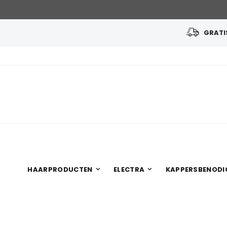
GRATIS
Ga
naar
de
inhoud
HAARPRODUCTEN
ELECTRA
KAPPERSBENODI