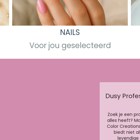
NAILS
Voor jou geselecteerd
Dusy Profe
Zoek je een pr
alles heeft? M
Color Creation
biedt niet al
levendige 