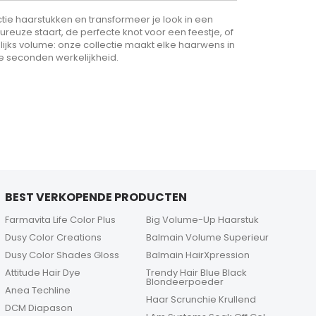
ie haarstukken en transformeer je look in een
uze staart, de perfecte knot voor een feestje, of
lijks volume: onze collectie maakt elke haarwens in
e seconden werkelijkheid.
BEST VERKOPENDE PRODUCTEN
Farmavita Life Color Plus
Big Volume-Up Haarstuk
Dusy Color Creations
Balmain Volume Superieur
Dusy Color Shades Gloss
Balmain HairXpression
Attitude Hair Dye
Trendy Hair Blue Black
Blondeerpoeder
Anea Techline
Haar Scrunchie Krullend
DCM Diapason