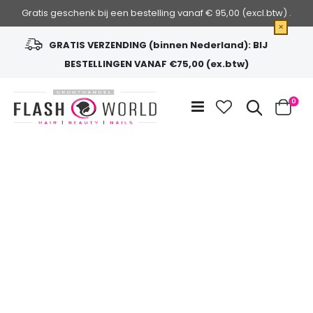
Gratis geschenk bij een bestelling vanaf € 95,00 (excl.btw) .
×
GRATIS VERZENDING (binnen Nederland): BIJ
BESTELLINGEN VANAF €75,00 (ex.btw)
Ga
naar
Zoek
0
de
Cart
inhoud