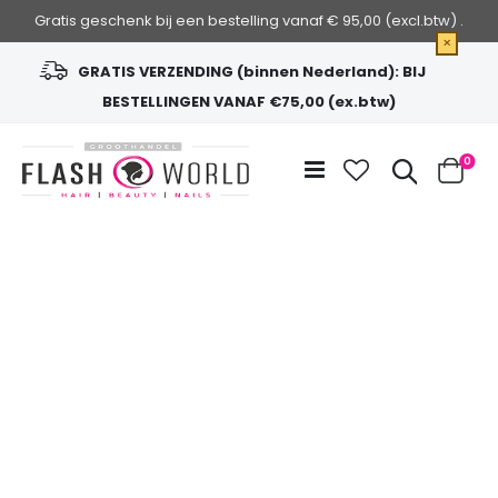
Gratis geschenk bij een bestelling vanaf € 95,00 (excl.btw) .
×
GRATIS VERZENDING (binnen Nederland): BIJ
BESTELLINGEN VANAF €75,00 (ex.btw)
Ga
naar
Zoek
0
de
Cart
inhoud