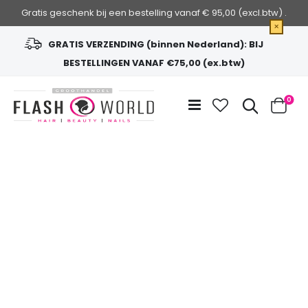
Gratis geschenk bij een bestelling vanaf € 95,00 (excl.btw) .
×
GRATIS VERZENDING (binnen Nederland): BIJ
BESTELLINGEN VANAF €75,00 (ex.btw)
Ga
naar
Zoek
0
de
Cart
inhoud