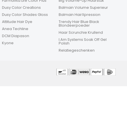
Farmavita Life Color Plus
Big Volume-Up Haarstuk
Dusy Color Creations
Balmain Volume Superieur
Dusy Color Shades Gloss
Balmain HairXpression
Attitude Hair Dye
Trendy Hair Blue Black
Blondeerpoeder
Anea Techline
Haar Scrunchie Krullend
DCM Diapason
I.Am Systems Soak Off Gel
Kyone
Polish
Relatiegeschenken