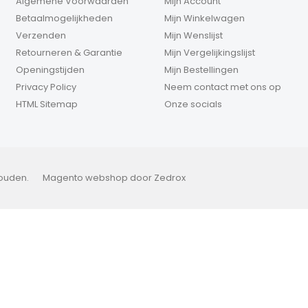
Algemene Voorwaarden
Mijn Account
Betaalmogelijkheden
Mijn Winkelwagen
Verzenden
Mijn Wenslijst
Retourneren & Garantie
Mijn Vergelijkingslijst
Openingstijden
Mijn Bestellingen
Privacy Policy
Neem contact met ons op
HTML Sitemap
Onze socials
houden.
Magento webshop
door Zedrox