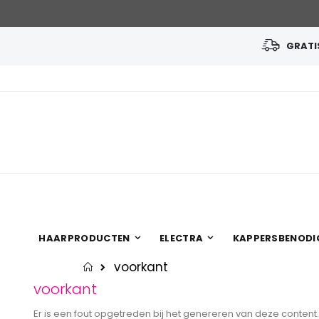
GRATIS
Ga
naar
de
inhoud
HAARPRODUCTEN
ELECTRA
KAPPERSBENODI
voorkant
Home
voorkant
Er is een fout opgetreden bij het genereren van deze content.