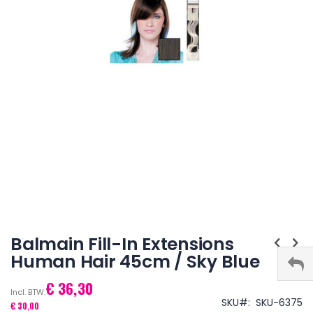
Ga
naar
Balmain Fill-In Extensions
het
Human Hair 45cm / Sky Blue
begin
van
€ 36,30
de
afbeeldingen-
SKU
SKU-6375
€ 30,00
gallerij