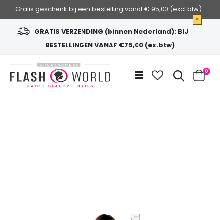
Gratis geschenk bij een bestelling vanaf € 95,00 (excl.btw) .
×
GRATIS VERZENDING (binnen Nederland): BIJ
BESTELLINGEN VANAF €75,00 (ex.btw)
Ga
naar
Zoek
0
de
Cart
inhoud
Ga
naar
het
einde
van
de
afbeeldingen-
gallerij