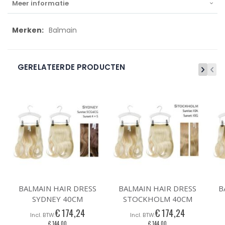
Meer informatie
Meer
Balmain
informatie
GERELATEERDE PRODUCTEN
BALMAIN HAIR DRESS
BALMAIN HAIR DRESS
B
SYDNEY 40CM
STOCKHOLM 40CM
€ 174,24
€ 174,24
€ 144,00
€ 144,00