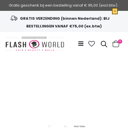
Gratis geschenk bij een bestelling vanaf € 95,00 (excl.btw) .
×
GRATIS VERZENDING (binnen Nederland): BIJ
BESTELLINGEN VANAF €75,00 (ex.btw)
Ga
naar
Zoek
0
de
Cart
inhoud
Ga
naar
het
einde
van
de
afbeeldingen-
gallerij