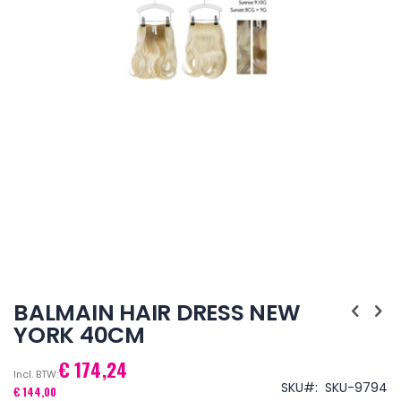
Ga
naar
BALMAIN HAIR DRESS NEW
het
YORK 40CM
begin
van
€ 174,24
de
afbeeldingen-
SKU
SKU-9794
€ 144,00
gallerij