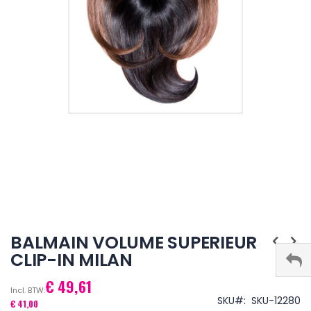
Ga
naar
BALMAIN VOLUME SUPERIEUR
het
CLIP-IN MILAN
begin
van
€ 49,61
de
afbeeldingen-
SKU
SKU-12280
€ 41,00
gallerij