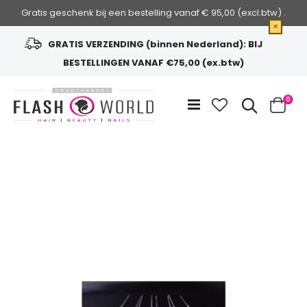
Gratis geschenk bij een bestelling vanaf € 95,00 (excl.btw) .
×
GRATIS VERZENDING (binnen Nederland): BIJ
BESTELLINGEN VANAF €75,00 (ex.btw)
Ga
naar
Zoek
0
de
Cart
inhoud
Ga
naar
het
einde
van
de
afbeeldingen-
gallerij