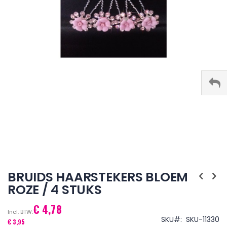
Ga
naar
BRUIDS HAARSTEKERS BLOEM
het
ROZE / 4 STUKS
begin
van
€ 4,78
de
afbeeldingen-
SKU
SKU-11330
€ 3,95
gallerij