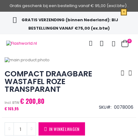
Gratis geschenk bij een bestelling vanaf € 95,00 (excl.btw) .
×
GRATIS VERZENDING (binnen Nederland): BIJ
BESTELLINGEN VANAF €75,00 (ex.btw)
Ga
Zoek
0
naar
de
Cart
inhoud
Ga
naar
Ga
het
naar
COMPACT DRAAGBARE
einde
het
WASTAFEL ROZE
van
begin
TRANSPARANT
de
van
afbeeldingen-
de
gallerij
afbeeldingen-
€ 200,80
gallerij
SKU
0078006
€ 165,95
IN WINKELWAGEN