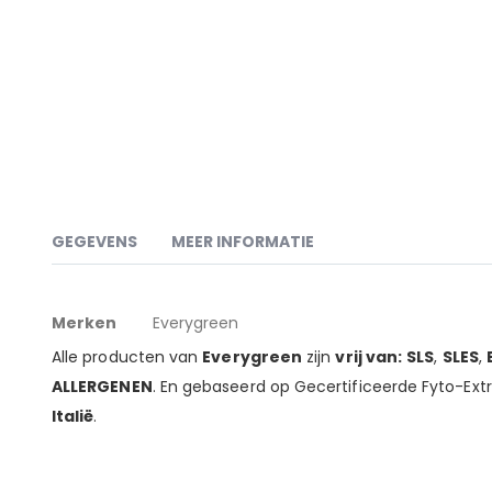
naar
het
begin
van
de
afbeeldingen-
gallerij
GEGEVENS
MEER INFORMATIE
Meer
Gebruiksaanwijzing:
Op afstand op droog haar spraye
Merken
Everygreen
informatie
Alle producten van
Everygreen
zijn
vrij van:
SLS
,
SLES
,
ALLERGENEN
. En gebaseerd op Gecertificeerde Fyto-Ext
Italië
.