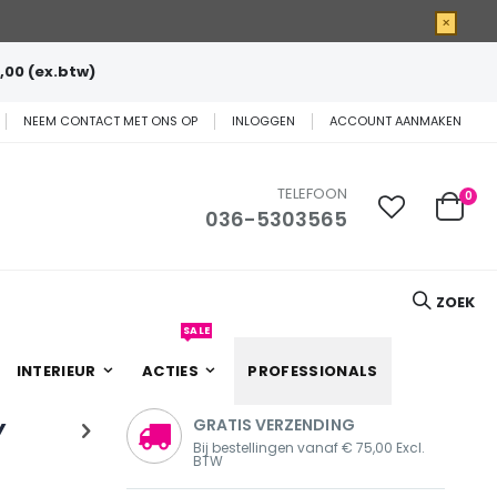
×
,00 (ex.btw)
NEEM CONTACT MET ONS OP
INLOGGEN
ACCOUNT AANMAKEN
TELEFOON
0
036-5303565
Cart
ZOEK
SALE
INTERIEUR
ACTIES
PROFESSIONALS
Y
GRATIS VERZENDING
Bij bestellingen vanaf € 75,00 Excl.
BTW