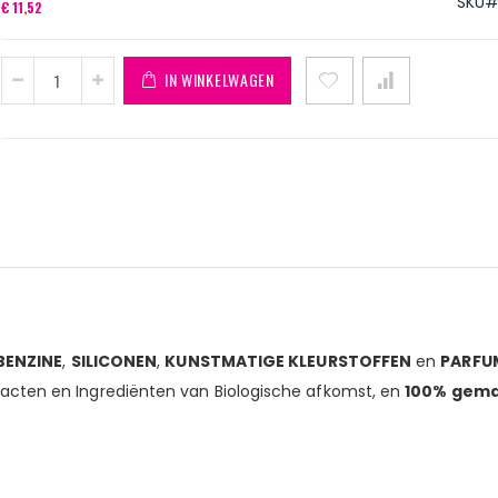
SKU
€ 11,52
IN WINKELWAGEN
n.
BENZINE
,
SILICONEN
,
KUNSTMATIGE KLEURSTOFFEN
en
PARFU
racten en Ingrediënten van Biologische afkomst, en
100% gema