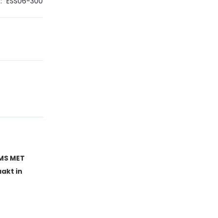
ESS06-300
MS MET
akt in