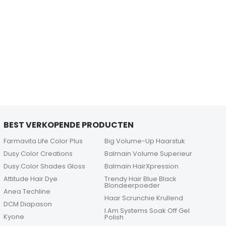
BEST VERKOPENDE PRODUCTEN
Farmavita Life Color Plus
Big Volume-Up Haarstuk
Dusy Color Creations
Balmain Volume Superieur
Dusy Color Shades Gloss
Balmain HairXpression
Attitude Hair Dye
Trendy Hair Blue Black
Blondeerpoeder
Anea Techline
Haar Scrunchie Krullend
DCM Diapason
I.Am Systems Soak Off Gel
Kyone
Polish