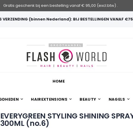
Gratis geschenk bij een bestelling vanaf € 95,00 (excl.btw) .
 VERZENDING (binnen Nederland): BIJ BESTELLINGEN VANAF €75
HOME
GDHEDEN
HAIREXTENSIONS
BEAUTY
NAGELS
EVERYGREEN STYLING SHINING SPRA
300ML (no.6)