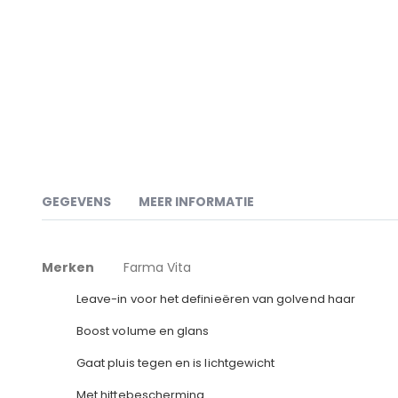
naar
het
begin
van
de
afbeeldingen-
gallerij
GEGEVENS
MEER INFORMATIE
Meer
Eigenschappen:
Merken
Farma Vita
informatie
Leave-in voor het definieëren van golvend haar
Boost volume en glans
Gaat pluis tegen en is lichtgewicht
Met hittebescherming