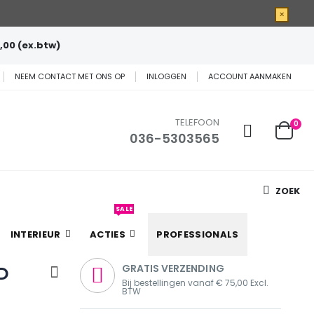
×
,00 (ex.btw)
NEEM CONTACT MET ONS OP
INLOGGEN
ACCOUNT AANMAKEN
TELEFOON
0
036-5303565
Cart
ZOEK
SALE
INTERIEUR
ACTIES
PROFESSIONALS
D
GRATIS VERZENDING
Bij bestellingen vanaf € 75,00 Excl.
BTW