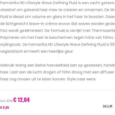
FarmaVita HD Lifestyle Wave Defining Fluid is een zacht getext
vloeistof om golvend haar mee te creëren en omarmen. De W
Fluid is ideaal om volume en glans in het haar te boosten. Daar
de lichtgewicht leave-in crème ervoor dat waves worden gedef
frizz wordt geëlimineert. De formule is verrijkt met Thermosett
Polymeren om het haar te beschermen tegen hitte van föhns
stylingtools. De FarmaVita HD Lifestyle Wave Defining Fluid is 1
veganistisch en heeft een heerlijke geur
Gebruik: breng een kleine hoeveelheid aan op gewassen, han
haar. Laat aan de lucht drogen of föhn droog met een diffuse
haar nog mooier uit te laten komen. Style naar wens.
€ 12,04
SKU
€ 9,95