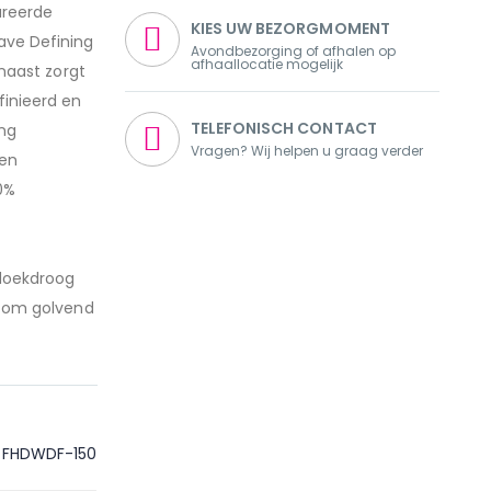
ureerde
KIES UW BEZORGMOMENT
ave Defining
Avondbezorging of afhalen op
afhaallocatie mogelijk
naast zorgt
inieerd en
TELEFONISCH CONTACT
ing
Vragen? Wij helpen u graag verder
 en
00%
ddoekdroog
r om golvend
FHDWDF-150