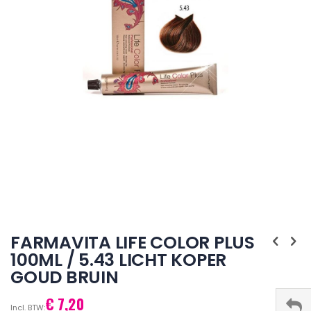
Ga
naar
FARMAVITA LIFE COLOR PLUS
het
100ML / 5.43 LICHT KOPER
begin
GOUD BRUIN
van
de
afbeeldingen-
€ 7,20
gallerij