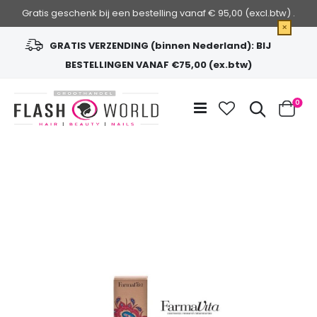
Gratis geschenk bij een bestelling vanaf € 95,00 (excl.btw) .
×
GRATIS VERZENDING (binnen Nederland): BIJ
BESTELLINGEN VANAF €75,00 (ex.btw)
Ga
naar
Zoek
0
de
Cart
inhoud
Ga
naar
het
einde
van
de
afbeeldingen-
gallerij