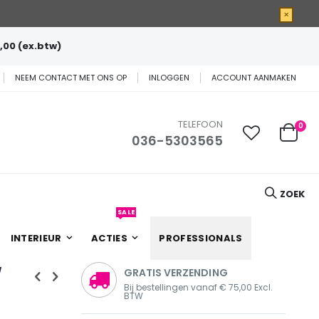
×
,00 (ex.btw)
NEEM CONTACT MET ONS OP
INLOGGEN
ACCOUNT AANMAKEN
TELEFOON
0
036-5303565
Cart
ZOEK
SALE
INTERIEUR
ACTIES
PROFESSIONALS
/
GRATIS VERZENDING
Bij bestellingen vanaf € 75,00 Excl.
BTW