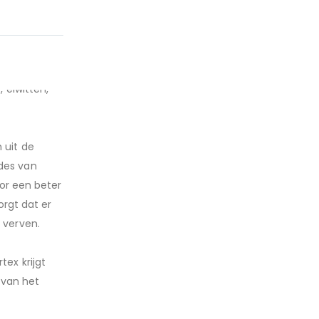
e herstellen
 eiwitten,
 uit de
ides van
oor een beter
orgt dat er
 verven.
tex krijgt
 van het