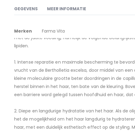
naar
het
GEGEVENS
MEER INFORMATIE
begin
van
de
Meer
FarmaVita Life Color Plus, Excelsa Hp technology, deze 
afbeeldingen-
Merken
Farma Vita
gallerij
informatie
met de juiste voeding, namelijk de volgende belangrijkste
lipiden.
1. Intense reparatie en maximale bescherming te bevorde
vrucht van de Bertholletia excelsa, door middel van ee
kleine moleculaire grootte beter doordringen in de capill
herstel binnen in het haar, ten bate van de kleuring. Bove
een barriere word gelegd tussen hoofdhuid en haar, dat 
2. Diepe en langdurige hydratatie van het haar. Als de o
het de mogelijkheid om het haar langdurig te hydrater
haar, met een duidelijk esthetisch effect op de styling. M