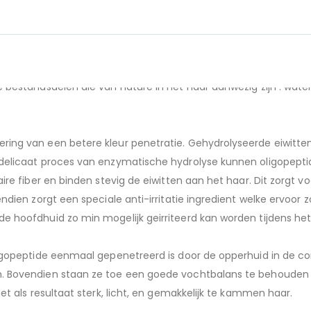
nieuwe excelsa HP technologie maakt het mogelijk om het haar t
 bestandsdelen die van nature in het haar aanwezig zijn : water,
ring van een betere kleur penetratie. Gehydrolyseerde eiwitten
n delicaat proces van enzymatische hydrolyse kunnen oligopept
aire fiber en binden stevig de eiwitten aan het haar. Dit zorgt v
ndien zorgt een speciale anti-irritatie ingredient welke ervoor z
de hoofdhuid zo min mogelijk geirriteerd kan worden tijdens het
ligopeptide eenmaal gepenetreerd is door de opperhuid in de cor
en. Bovendien staan ze toe een goede vochtbalans te behouden
et als resultaat sterk, licht, en gemakkelijk te kammen haar.